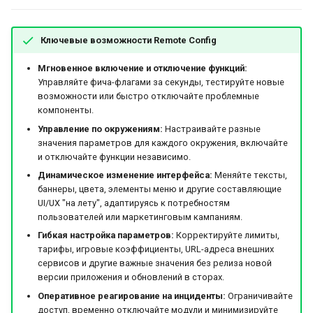
и
Настройка ролей
Ключевые возможности Remote Config
я
п
Мгновенное включение и отключение функций:
Управляйте фича-флагами за секунды, тестируйте новые
о
возможности или быстро отключайте проблемные
компоненты.
и
Управление по окружениям:
Настраивайте разные
с
значения параметров для каждого окружения, включайте
и отключайте функции независимо.
к
Динамическое изменение интерфейса:
Меняйте тексты,
баннеры, цвета, элементы меню и другие составляющие
а
UI/UX "на лету", адаптируясь к потребностям
пользователей или маркетинговым кампаниям.
Гибкая настройка параметров:
Корректируйте лимиты,
тарифы, игровые коэффициенты, URL-адреса внешних
сервисов и другие важные значения без релиза новой
версии приложения и обновлений в сторах.
Оперативное реагирование на инциденты:
Ограничивайте
доступ, временно отключайте модули и минимизируйте