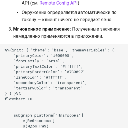
API (см.
Remote Config API
)
Окружение определяется автоматически по
токену — клиент ничего не передаёт явно
Мгновенное применение:
Полученные значения
немедленно применяются в приложении.
%%{init: { 'theme': 'base', 'themeVariables': { 

    'primaryColor': '#000000', 

    'fontFamily': 'Arial', 

    'primaryTextColor': '#ffffff', 

    'primaryBorderColor': '#7C0097', 

    'lineColor': '#ffffff', 

    'secondaryColor': 'transparent', 

    'tertiaryColor': 'transparent'

} } }%%

flowchart TB

    subgraph platform["Платформа"]

        A[Веб-консоль]

        B(Ядро PWS)
