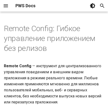
PWS Docs
И
Remote Config: Гибкое
н
О платформе
Принцип работы
О распространении сборок
О проектах
Пользователи
Обзор
Обзор
Дорожная карта
Обзор
Обзор
и
управление приложением
Как это работает
Быстрый старт
Загрузка сборки
Создание проекта
Роли и доступы
Аутентификация
Настройка и инструменты
Получение конфигураци
Загрузка сборки
ц
без релизов
и
Быстрый старт
Управление сборками
Группы и доступы
Лучшие практики
Remote Config
Пример: Запуск новой
Распространение
а
акции
Remote Config
— инструмент для централизованного
Настройка пространства
Безопасность сборок
Управление проектом
App Distribution
Список релизов
л
управления поведением и внешним видом
Безопасность и контроль
приложения в режиме реального времени. Любые
и
доступа
Группы тестирования
Настройка приложений
Информация о релизе
изменения применяются мгновенно для миллионов
з
пользователей мобильных, веб- и серверных
Дальнейшие шаги
PWA приложение
Обновление релиза
клиентов, без необходимости выпуска новых версий
а
или перезапуска приложения.
Установка на iOS
ц