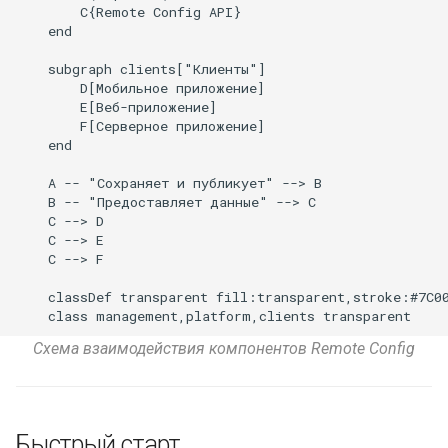
        C{Remote Config API}

    end

    subgraph clients["Клиенты"]

        D[Мобильное приложение]

        E[Веб-приложение]

        F[Серверное приложение]

    end

    A -- "Сохраняет и публикует" --> B

    B -- "Предоставляет данные" --> C

    C --> D

    C --> E

    C --> F

    classDef transparent fill:transparent,stroke:#7C00
    class management,platform,clients transparent
Схема взаимодействия компонентов Remote Config
Быстрый старт