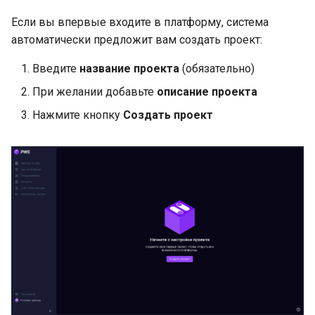
и
Настройка ролей
Если вы впервые входите в платформу, система
автоматически предложит вам создать проект:
я
п
Введите
название проекта
(обязательно)
При желании добавьте
описание проекта
о
Нажмите кнопку
Создать проект
и
с
к
а