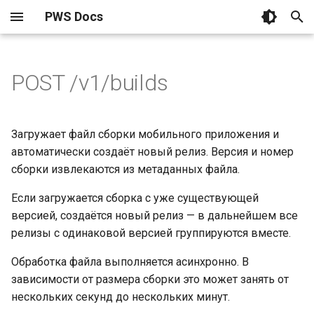
PWS Docs
И
POST /v1/builds
н
О платформе
Remote Config
Обзор
Валидация при загрузке
Обзор
Дорожная карта
О конфигурациях
О распространении сбор
О проектах
Пользователи
и
Как это работает
App Distribution
Получение конфигурации
Request
Настройка и инструменты
Создание параметра
Загрузка сборки
Создание проекта
Роли и доступы
ц
Загружает файл сборки мобильного приложения и
автоматически создаёт новый релиз. Версия и номер
и
Быстрый старт
Проекты
Примеры запроса
Управление параметрам
Управление сборками
Группы и доступы
Лучшие практики
сборки извлекаются из метаданных файла.
а
Настройка пространства
Управление доступами
Примеры ответа
Если загружается сборка с уже существующей
Реальные примеры
Безопасность сборок
Управление проектом
л
версией, создаётся новый релиз — в дальнейшем все
и
Ошибки
Настройка ролей
Группы тестирования
Настройка приложений
релизы с одинаковой версией группируются вместе.
з
Обработка файла выполняется асинхронно. В
См. также
PWA приложение
зависимости от размера сборки это может занять от
а
нескольких секунд до нескольких минут.
Установка на iOS
ц