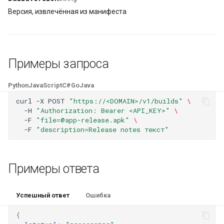
Версия, извлечённая из манифеста
Примеры запроса
Python
JavaScript
C#
Go
Java
curl
-X
POST
"https://<DOMAIN>/v1/builds"
\
-H
"Authorization: Bearer <API_KEY>"
\
-F
"file=@app-release.apk"
\
-F
"description=Release notes текст"
Примеры ответа
Успешный ответ
Ошибка
{