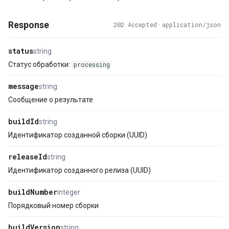
Response
202 Accepted
·
application/json
status
string
Статус обработки:
processing
message
string
Сообщение о результате
buildId
string
Идентификатор созданной сборки (UUID)
releaseId
string
Идентификатор созданного релиза (UUID)
buildNumber
integer
Порядковый номер сборки
buildVersion
string