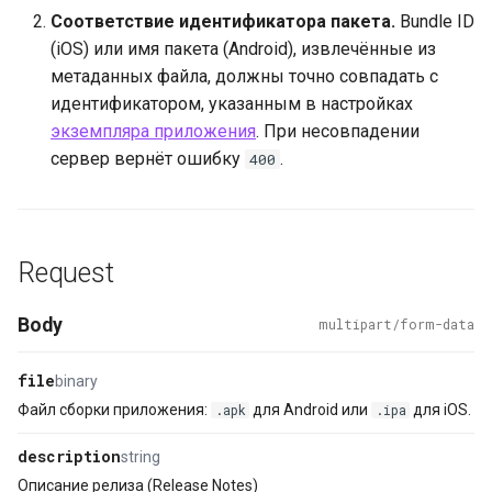
Соответствие идентификатора пакета.
Bundle ID
(iOS) или имя пакета (Android), извлечённые из
метаданных файла, должны точно совпадать с
идентификатором, указанным в настройках
экземпляра приложения
. При несовпадении
сервер вернёт ошибку
.
400
Request
Body
multipart/form-data
file
binary
Файл сборки приложения:
для Android или
для iOS.
.apk
.ipa
description
string
Описание релиза (Release Notes)