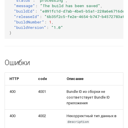
"status"
:
"processing"
,
"message"
:
"The build has been saved"
,
"buildId"
:
"e891fc1d-d7ab-4be5-b5a1-228a6e6716de"
"releaseId"
:
"6b35f2c5-fe2e-4654-b747-b4572783af9
"buildNumber"
:
1
,
"buildVersion"
:
"1.0"
}
Ошибки
HTTP
code
Описание
400
4001
Bundle ID из сборки не
соответствует Bundle ID
приложения
400
4002
Некорректный тип данных в
description