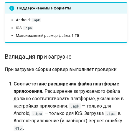
и
Поддерживаемые форматы
Настройка ролей
я
Android:
.apk
iOS:
.ipa
п
Максимальный размер файла:
1 ГБ
о
и
Валидация при загрузке
с
При загрузке сборки сервер выполняет проверки:
к
а
Соответствие расширения файла платформе
приложения.
Расширение загружаемого файла
должно соответствовать платформе, указанной в
настройках приложения:
— только для
.apk
Android,
— только для iOS. Загрузка
в
.ipa
.ipa
Android-приложение (и наоборот) вернёт ошибку
.
415