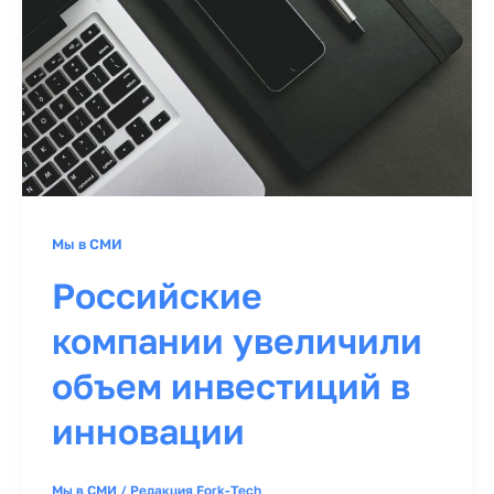
Мы в СМИ
Российские
компании увеличили
объем инвестиций в
инновации
Мы в СМИ
/
Редакция Fork-Tech