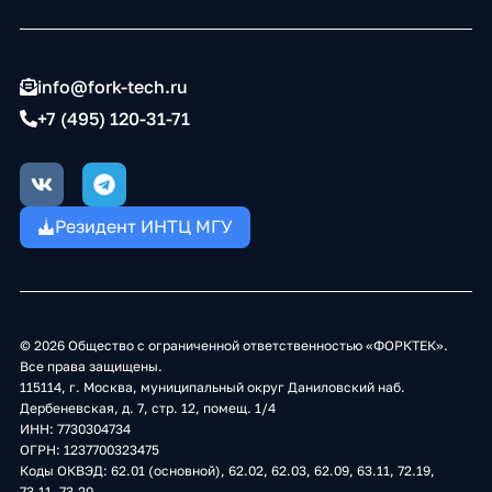
info@fork-tech.ru
+7 (495) 120-31-71
V
T
k
e
l
Резидент ИНТЦ МГУ
e
g
r
a
m
© 2026 Общество с ограниченной ответственностью «ФОРКТЕК».
Все права защищены.
115114, г. Москва, муниципальный округ Даниловский наб.
Дербеневская, д. 7, стр. 12, помещ. 1/4
ИНН: 7730304734
ОГРН: 1237700323475
Коды ОКВЭД: 62.01 (основной), 62.02, 62.03, 62.09, 63.11, 72.19,
73.11, 73.20