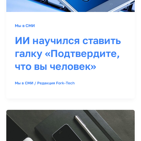
Мы в СМИ
ИИ научился ставить
галку «Подтвердите,
что вы человек»
Мы в СМИ
/
Редакция Fork-Tech