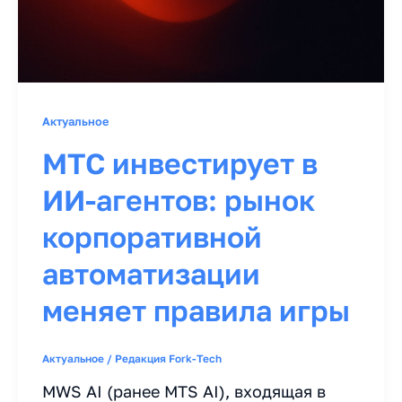
Актуальное
МТС инвестирует в
ИИ-агентов: рынок
корпоративной
автоматизации
меняет правила игры
Актуальное
/
Редакция Fork-Tech
MWS AI (ранее MTS AI), входящая в