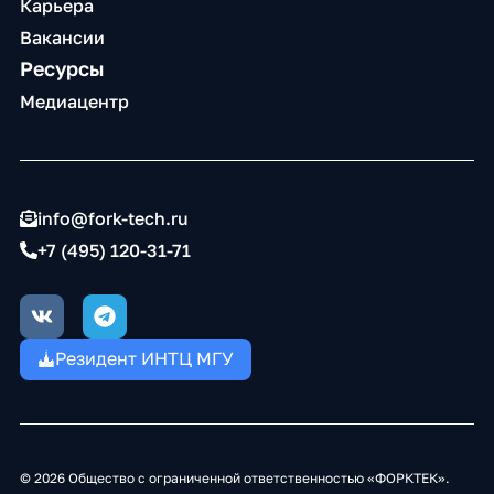
Карьера
Вакансии
Ресурсы
Медиацентр
info@fork-tech.ru
+7 (495) 120-31-71
V
T
k
e
l
Резидент ИНТЦ МГУ
e
g
r
a
m
© 2026 Общество с ограниченной ответственностью «ФОРКТЕК».