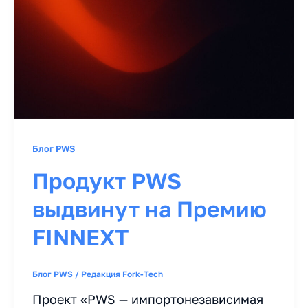
Блог PWS
Продукт PWS
выдвинут на Премию
FINNEXT
Блог PWS
/
Редакция Fork-Tech
Проект «PWS — импортонезависимая