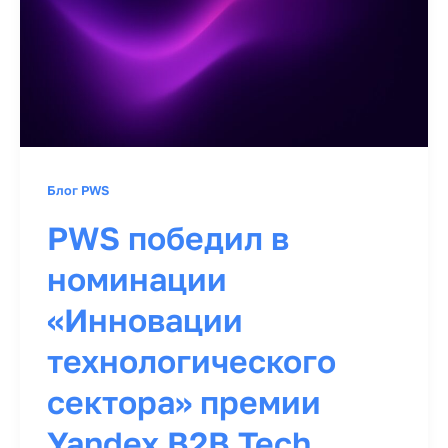
Блог PWS
PWS победил в
номинации
«Инновации
технологического
сектора» премии
Yandex B2B Tech