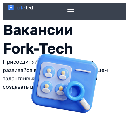
Перейти
к
содержимому
Вакансии
Fork-Tech
Присоединяйся к нашей команде и
развивайся вместе с Fork-Tech! Мы ищем
талантливых людей, которые готовы
создавать цифровое будущее