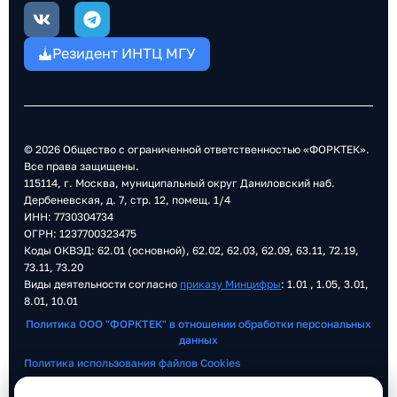
V
T
k
e
l
Резидент ИНТЦ МГУ
e
g
r
a
m
© 2026 Общество с ограниченной ответственностью «ФОРКТЕК».
Все права защищены.
115114, г. Москва, муниципальный округ Даниловский наб.
Дербеневская, д. 7, стр. 12, помещ. 1/4
ИНН: 7730304734
ОГРН: 1237700323475
Коды ОКВЭД: 62.01 (основной), 62.02, 62.03, 62.09, 63.11, 72.19,
73.11, 73.20
Виды деятельности согласно
приказу Минцифры
: 1.01 , 1.05, 3.01,
8.01, 10.01
Политика ООО "ФОРКТЕК" в отношении обработки персональных
данных
Политика использования файлов Cookies
Согласие на обработку персональных данных