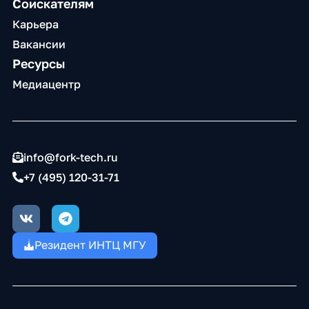
Соискателям
Карьера
Вакансии
Ресурсы
Медиацентр
info@fork-tech.ru
+7 (495) 120-31-71
V
T
k
e
l
Резидент ИНТЦ МГУ
e
g
r
a
m