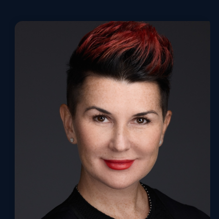
Кристина Коваленко
Основатель и CEO Fork-Tech
Основатель и CEO Fork-Tech · Ex: партнер
и CIO АТОН, Открытие Брокер · VP, член
правления Ренессанс Страхование · ИТ-
комитет MOEX, Тройка Диалог