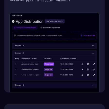
никакого ручного ввода метаданных